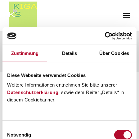
Daily Archives:
7. November
2024
Zustimmung
Details
Über Cookies
You are here:
Home
2024
November
07
Diese Webseite verwendet Cookies
Weitere Informationen entnehmen Sie bitte unserer
Datenschutzerklärung
, sowie dem Reiter „Details“ in
diesem Cookiebanner.
Einwilligungsauswahl
Notwendig