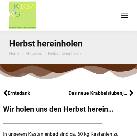
Herbst hereinholen
You are here:
Home
Aktuelles
Herbst hereinholen
Erntedank
Das neue Krabbelstubenjahr…
Wir holen uns den Herbst herein…
In unserem Kastanienbad sind ca. 60 kg Kastanien zu