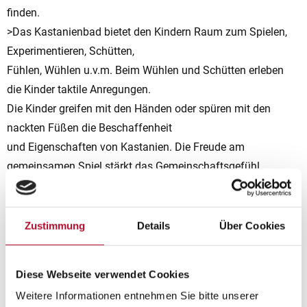
finden.
>Das Kastanienbad bietet den Kindern Raum zum Spielen,
Experimentieren, Schütten,
Fühlen, Wühlen u.v.m. Beim Wühlen und Schütten erleben
die Kinder taktile Anregungen.
Die Kinder greifen mit den Händen oder spüren mit den
nackten Füßen die Beschaffenheit
und Eigenschaften von Kastanien. Die Freude am
gemeinsamen Spiel stärkt das Gemeinschaftsgefühl.
Mathematische Grunderfahrungen werden gemacht (der
Kübel ist voll/halbvoll/leer). Beim Stehen im Kastanienbad
wird der Gleichgewichtssinn gefördert. Eigene Gefühle
Zustimmung
Details
Über Cookies
können zum Ausdruck gebracht werden (vor Freude
jauchzen, sich über einen vollgeschaufelten Kübel freuen).
Diese Webseite verwendet Cookies
Weitere Informationen entnehmen Sie bitte unserer