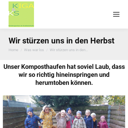
Wir stürzen uns in den Herbst
You are here:
Home
Was war los
Wir stürzen uns in den…
Unser Komposthaufen hat soviel Laub, dass
wir so richtig hineinspringen und
herumtoben können.