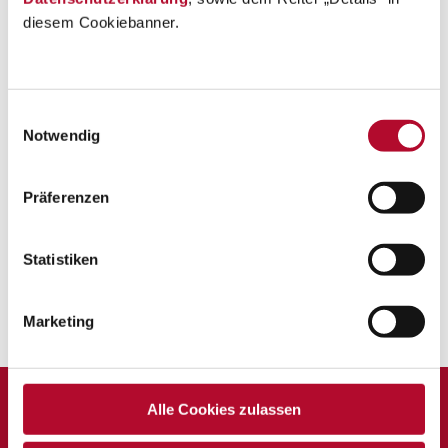
diesem Cookiebanner.
Einwilligungsauswahl
Notwendig
Präferenzen
Statistiken
Marketing
Zurück zur Übersicht
Alle Cookies zulassen
Kindergarten Wels