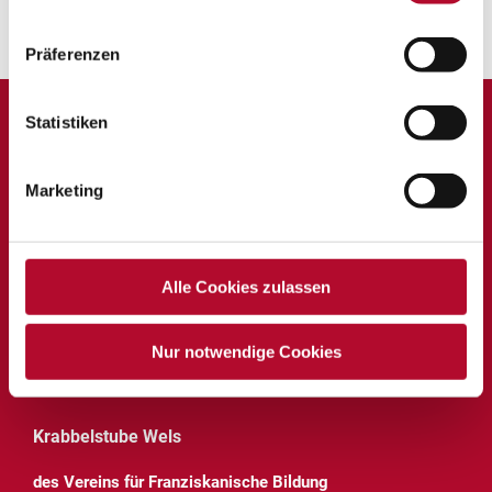
Stefan Hiesmayr
Präferenzen
Statistiken
Kindergarten Wels
Marketing
des Vereins für Franziskanische Bildung
Bürozeiten: Mo – Do 8:00 – 12:00 Uhr
Schubertstraße 49, 4600 Wels
Alle Cookies zulassen
Telefon:
07242 47428-750
Mobil:
0676 88348-1833
Nur notwendige Cookies
E-Mail:
kiga.franziskanerinnen.wels@eduhi.at
Krabbelstube Wels
des Vereins für Franziskanische Bildung